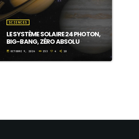
SCIENCES
LE SYSTÈME SOLAIRE 24 PHOTON,
BIG-BANG, ZÉRO ABSOLU
today
OCTOBRE 9, 2024
253
4
10