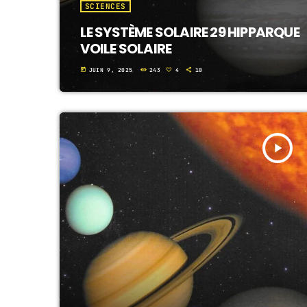
SCIENCES
LE SYSTÈME SOLAIRE 29 HIPPARQUE
VOILE SOLAIRE
today
JUIN 9, 2025
243
4
10
play_arrow