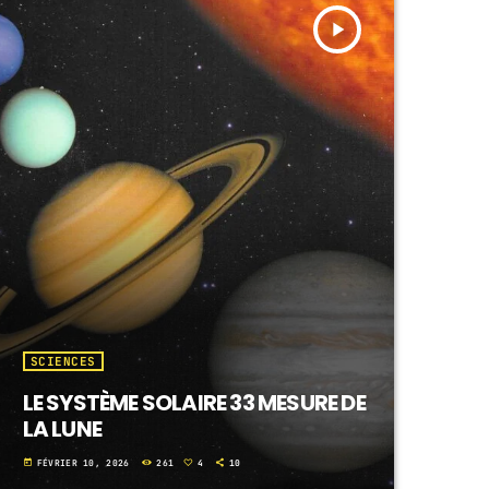
play_arrow
SCIENCES
LE SYSTÈME SOLAIRE 33 MESURE DE
LA LUNE
today
FÉVRIER 10, 2026
261
4
10