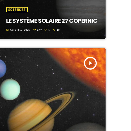
SCIENCES
LE SYSTÈME SOLAIRE 27 COPERNIC
today
MARS 24, 2025
247
4
10
play_arrow