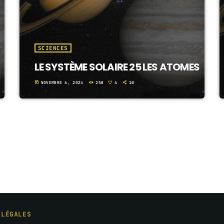
SCIENCES
LE SYSTÈME SOLAIRE 25 LES ATOMES
today
NOVEMBRE 6, 2024
258
4
10
 LÉGALES