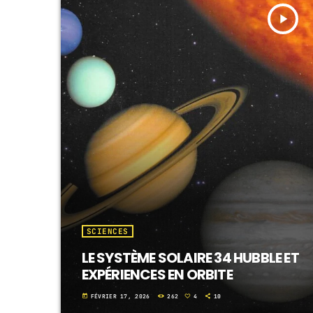
play_arrow
SCIENCES
LE SYSTÈME SOLAIRE 34 HUBBLE ET
EXPÉRIENCES EN ORBITE
today
FÉVRIER 17, 2026
262
4
10