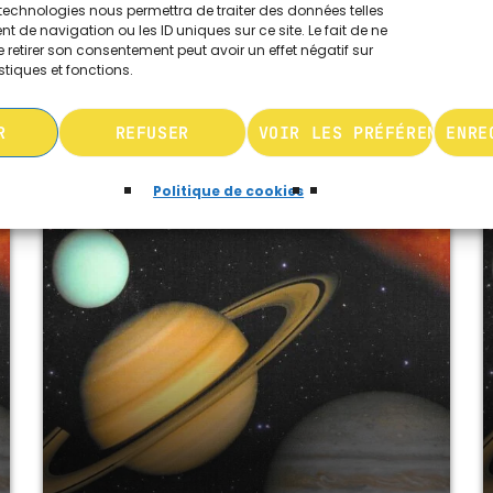
ASTRONOMIQUE
technologies nous permettra de traiter des données telles
 de navigation ou les ID uniques sur ce site. Le fait de ne
today
JANVIER 25, 2026
260
4
10
 retirer son consentement peut avoir un effet négatif sur
stiques et fonctions.
R
REFUSER
VOIR LES PRÉFÉRENCES
ENRE
play_arrow
Politique de cookies