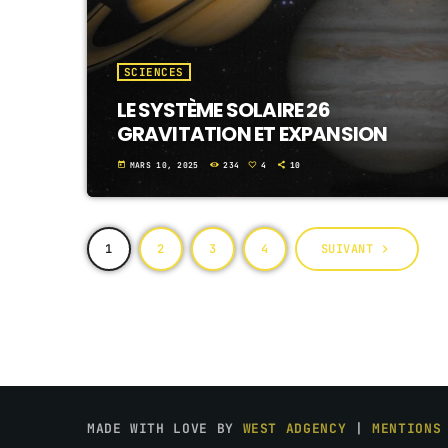
SCIENCES
LE SYSTÈME SOLAIRE 26
GRAVITATION ET EXPANSION
today
MARS 10, 2025
234
4
10
1
2
3
4
SUIVANT
navigate_next
MADE WITH LOVE BY
WEST ADGENCY
|
MENTIONS