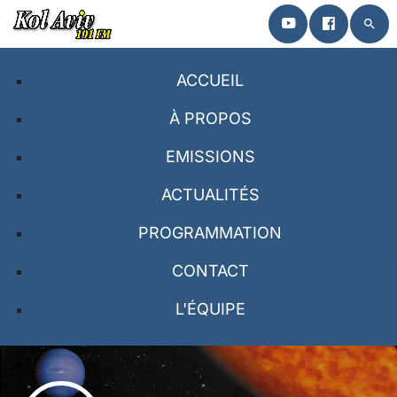
search
close
ACCUEIL
ACCUEIL
À PROPOS
EMISSIONS
À PROPOS
ACTUALITÉS
EMISSIONS
PROGRAMMATION
PROGRAMMATION
CONTACT
CONTACT
L'ÉQUIPE
L’ÉQUIPE