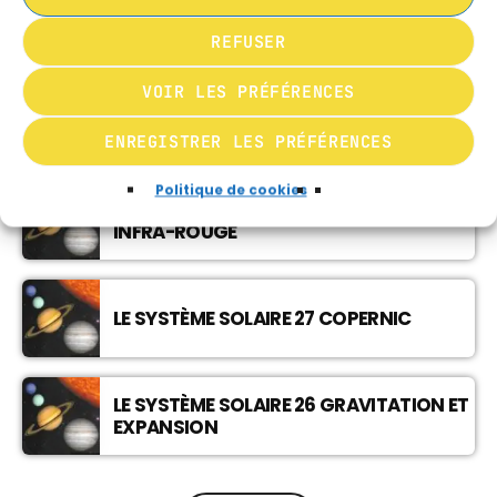
LE SYSTÈME SOLAIRE 22 GROUPE LOCAL,
VOIR LOIN, VOYAGER DANS LE TEMPS
REFUSER
VOIR LES PRÉFÉRENCES
LE SYSTÈME SOLAIRE 29 HIPPARQUE VOILE
SOLAIRE
ENREGISTRER LES PRÉFÉRENCES
Politique de cookies
LE SYSTÈME SOLAIRE 28 TELESCOPES
INFRA-ROUGE
LE SYSTÈME SOLAIRE 27 COPERNIC
LE SYSTÈME SOLAIRE 26 GRAVITATION ET
EXPANSION