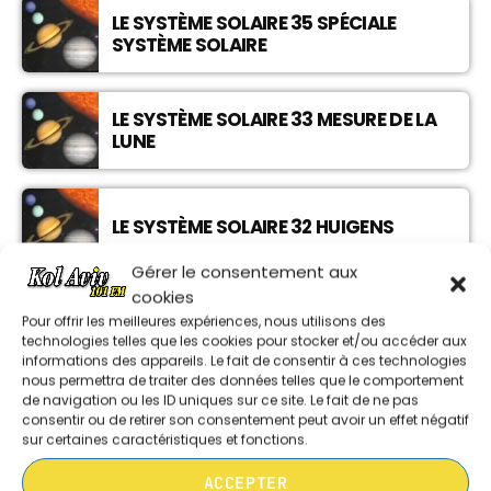
MUSIQUE
LE SYSTÈME SOLAIRE 35 SPÉCIALE
SYSTÈME SOLAIRE
00:00 - 03:00
SAVEUR TRADITION ETC ..
LE SYSTÈME SOLAIRE 33 MESURE DE LA
LUNE
10:00 - 10:30
LE SYSTÈME SOLAIRE 32 HUIGENS
Gérer le consentement aux
cookies
LE SYSTÈME SOLAIRE 30 UNITÉS
Pour offrir les meilleures expériences, nous utilisons des
ASTRONOMIQUES, HÉLIUM, VIRGO
technologies telles que les cookies pour stocker et/ou accéder aux
informations des appareils. Le fait de consentir à ces technologies
nous permettra de traiter des données telles que le comportement
de navigation ou les ID uniques sur ce site. Le fait de ne pas
LE SYSTÈME SOLAIRE 31 LUNETTE
consentir ou de retirer son consentement peut avoir un effet négatif
ASTRONOMIQUE
sur certaines caractéristiques et fonctions.
ACCEPTER