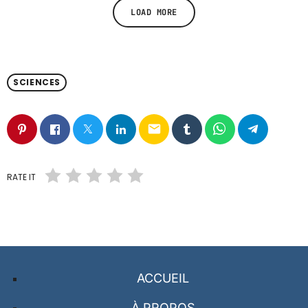
LOAD MORE
SCIENCES
email
RATE IT
ACCUEIL
À PROPOS