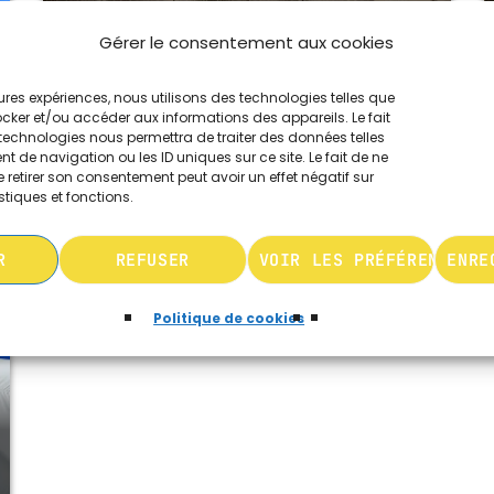
Gérer le consentement aux cookies
MUSIQUE CHABBATIQUE
07:00 - 08:00
leures expériences, nous utilisons des technologies telles que
ocker et/ou accéder aux informations des appareils. Le fait
technologies nous permettra de traiter des données telles
ACTUALITES
 de navigation ou les ID uniques sur ce site. Le fait de ne
MUSIQUE CHABBATIQUE
RENÉ EN TOUTE LIBERTÉ
 retirer son consentement peut avoir un effet négatif sur
more_vert
09:00 - 12:00
stiques et fonctions.
close
R
REFUSER
VOIR LES PRÉFÉRENCES
ENRE
RENÉ EN TOUTE LIBERTÉ
MUSIQUE CHABBATIQUE
12:00 - 14:00
Politique de cookies