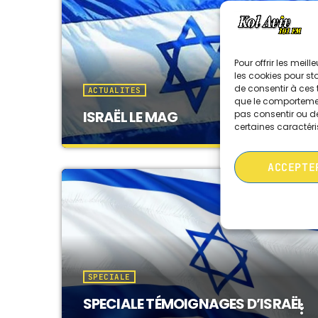
Pour offrir les meil
les cookies pour st
de consentir à ces 
ACTUALITES
que le comportement
ISRAËL LE MAG
pas consentir ou de
more_vert
certaines caractéri
close
ACCEPTE
ISRAËL LE MAG
Actualité israélienne et internationale
décryptée par des spécialistes en direct
vidéo sur YouTube, présentée par Serge et
Haïm
SPECIALE
SPECIALE TÉMOIGNAGES D’ISRAËL
more_vert