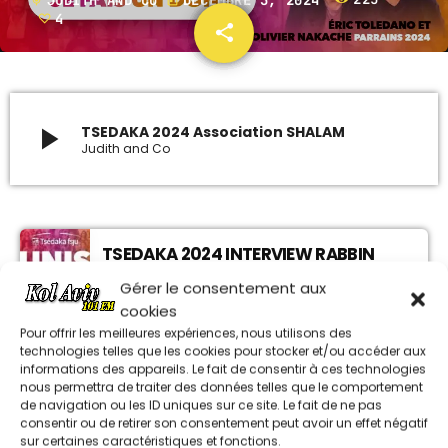
mic
today
4
share
email
4
ARCHIVES
janvier 2024
play_arrow
TSEDAKA 2024 Association SHALAM
Judith and Co
octobre 2023
septembre 2023
juillet 2023
TSEDAKA 2024 INTERVIEW RABBIN
juin 2023
DORON NAIM
Gérer le consentement aux
cookies
UPCOMING SHOWS
Pour offrir les meilleures expériences, nous utilisons des
TSEDAKA 2024 MR LE MAIRE J-LUC
technologies telles que les cookies pour stocker et/ou accéder aux
MOUDENC
informations des appareils. Le fait de consentir à ces technologies
MUSIQUE CHABBATIQUE
nous permettra de traiter des données telles que le comportement
07:00 - 08:00
de navigation ou les ID uniques sur ce site. Le fait de ne pas
consentir ou de retirer son consentement peut avoir un effet négatif
TSEDAKA 2024 ASSOCIATION SHALAM
sur certaines caractéristiques et fonctions.