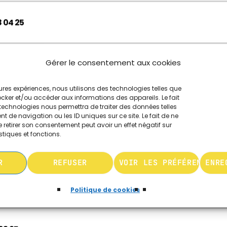
 04 25
Gérer le consentement aux cookies
04 25
leures expériences, nous utilisons des technologies telles que
ocker et/ou accéder aux informations des appareils. Le fait
technologies nous permettra de traiter des données telles
 de navigation ou les ID uniques sur ce site. Le fait de ne
 03 25
 retirer son consentement peut avoir un effet négatif sur
stiques et fonctions.
R
REFUSER
VOIR LES PRÉFÉRENCES
ENRE
03 25
Politique de cookies