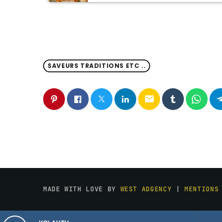
SAVEURS TRADITIONS ETC ..
email
MADE WITH LOVE BY
WEST ADGENCY
|
MENTIONS