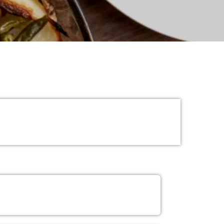
A TOV / ISRAËL LE MAG / DANS L’OEIL DE