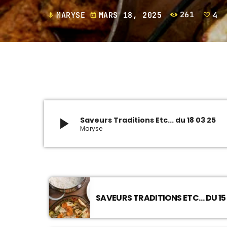
MARYSE
MARS 18, 2025
261
4
mic
today
play_arrow
Saveurs Traditions Etc... du 18 03 25
Maryse
SAVEURS TRADITIONS ETC… DU 15 