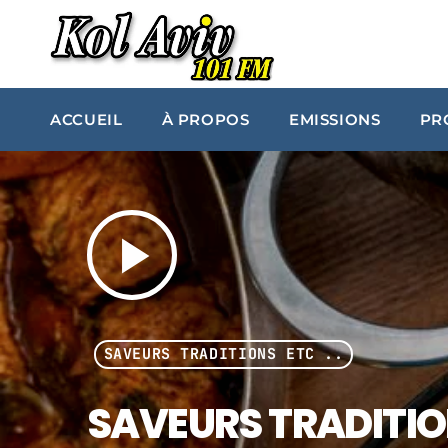
ACCUEIL
À PROPOS
EMISSIONS
PR
play_arrow
SAVEURS TRADITIONS ETC ..
SAVEURS TRADITION