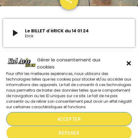
share
35
ARCHIVES
play_arrow
Le BILLET d'éRICK du 14 01 24
janvier 2024
Erick
octobre 2023
septembre 2023
Gérer le consentement aux
cookies
juillet 2023
Pour offrir les meilleures expériences, nous utilisons des
technologies telles que les cookies pour stocker et/ou accéder aux
juin 2023
informations des appareils. Le fait de consentir à ces technologies
LE BILLET D’ÉRICK 210626
nous permettra de traiter des données telles que le comportement
de navigation ou les ID uniques sur ce site. Le fait de ne pas
consentir ou de retirer son consentement peut avoir un effet négatif
UPCOMING SHOWS
sur certaines caractéristiques et fonctions.
LE BILLET D’ÉRICK 240526
REDIFFUSION DU DIMANCHE SHAVOUA
ACCEPTER
TOV / ISRAËL LE MAG / DANS L’OEIL DE
L’ACTU
10:05 - 11:00
REFUSER