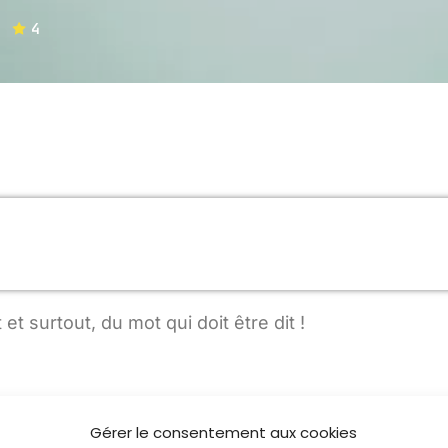
4
MUSIQUE
00:00 - 03:00
SAVEUR TRADITION ETC ..
10:00 - 10:30
MATINÉE CHABBATIQUE
10:30 - 11:00
t surtout, du mot qui doit être dit !
Gérer le consentement aux cookies