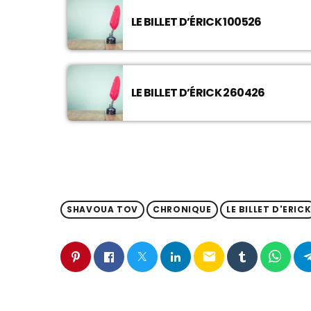
LE BILLET D’ÉRICK 100526
LE BILLET D’ÉRICK 260426
SHAVOUA TOV
CHRONIQUE
LE BILLET D'ERIC
email