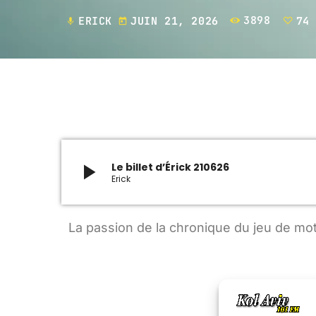
ERICK
JUIN 21, 2026
3898
74
mic
today
play_arrow
Le billet d’Érick 210626
Erick
La passion de la chronique du jeu de mot e