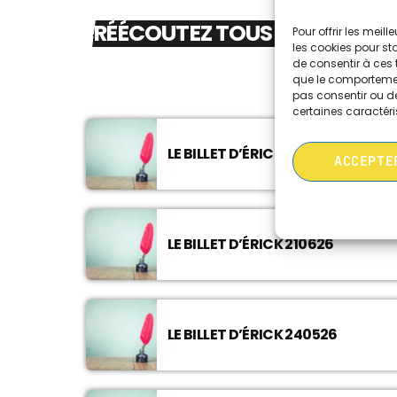
RÉÉCOUTEZ TOUS LE PODCASTS
Pour offrir les meil
les cookies pour st
de consentir à ces 
que le comportement
pas consentir ou de
certaines caractéri
LE BILLET D’ÉRICK 050726
ACCEPTE
LE BILLET D’ÉRICK 210626
LE BILLET D’ÉRICK 240526