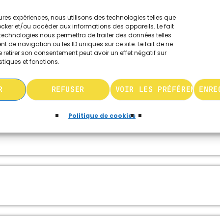
 DU " BILLET D'ÉRICK"
leures expériences, nous utilisons des technologies telles que
ocker et/ou accéder aux informations des appareils. Le fait
technologies nous permettra de traiter des données telles
 de navigation ou les ID uniques sur ce site. Le fait de ne
 retirer son consentement peut avoir un effet négatif sur
stiques et fonctions.
R
REFUSER
VOIR LES PRÉFÉRENCES
ENRE
Politique de cookies