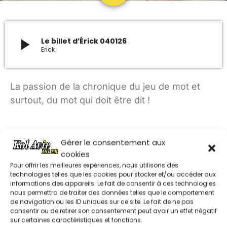
ARCHIVES
play_arrow
Le billet d’Érick 040126
Erick
janvier 2024
octobre 2023
La passion de la chronique du jeu de mot et
septembre 2023
surtout, du mot qui doit être dit !
juillet 2023
juin 2023
Gérer le consentement aux
cookies
Pour offrir les meilleures expériences, nous utilisons des
UPCOMING SHOWS
technologies telles que les cookies pour stocker et/ou accéder aux
RÉÉCOUTEZ TOUS LE PODCASTS DU " BILLET
informations des appareils. Le fait de consentir à ces technologies
MUSIQUE CHABBATIQUE
nous permettra de traiter des données telles que le comportement
de navigation ou les ID uniques sur ce site. Le fait de ne pas
12:00 - 14:00
consentir ou de retirer son consentement peut avoir un effet négatif
sur certaines caractéristiques et fonctions.