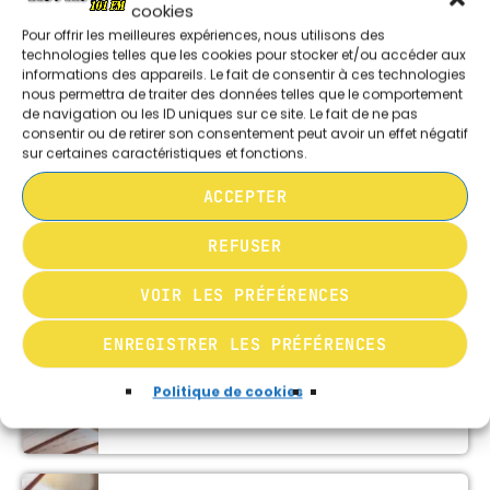
cookies
MUSIQUE CHABBATIQUE
AU PLAISIR DE LIRE 30 10 24
Pour offrir les meilleures expériences, nous utilisons des
09:00 - 12:00
technologies telles que les cookies pour stocker et/ou accéder aux
informations des appareils. Le fait de consentir à ces technologies
nous permettra de traiter des données telles que le comportement
MUSIQUE CHABBATIQUE
de navigation ou les ID uniques sur ce site. Le fait de ne pas
AU PLAISIR DE LIRE 10 10 24
consentir ou de retirer son consentement peut avoir un effet négatif
12:00 - 14:00
sur certaines caractéristiques et fonctions.
ACCEPTER
AU PLAISIR DE LIRE 18 09 24
REFUSER
VOIR LES PRÉFÉRENCES
AU PLAISIR DE LIRE 04 09 24
ENREGISTRER LES PRÉFÉRENCES
Politique de cookies
AU PLAISIR DE LIRE 05 06 24