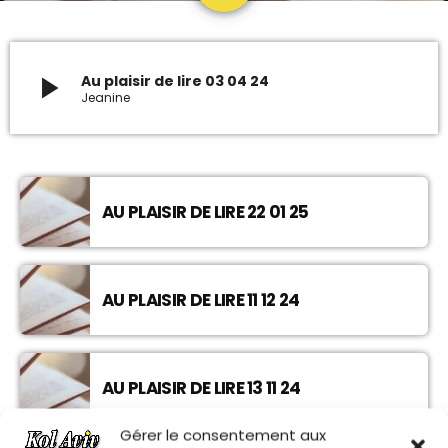
ARCHIVES
play_arrow
Au plaisir de lire 03 04 24
Jeanine
janvier 2024
octobre 2023
septembre 2023
AU PLAISIR DE LIRE 22 01 25
juillet 2023
juin 2023
AU PLAISIR DE LIRE 11 12 24
UPCOMING SHOWS
MUSIQUE CHABBATIQUE
AU PLAISIR DE LIRE 13 11 24
07:00 - 08:00
Gérer le consentement aux