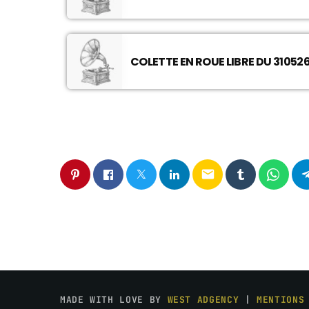
COLETTE EN ROUE LIBRE DU 31052
email
MADE WITH LOVE BY
WEST ADGENCY
|
MENTIONS