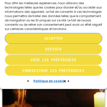
Pour offrir les meilleures expériences, nous utilisons des
technologies telles que les cookies pour stocker et/ou accéder aux
informations des appareils. Le fait de consentir à ces technologies
SHAVOUA TOV
nous permettra de traiter des données telles que le comportement
de navigation ou les ID uniques sur ce site. Le fait de ne pas
ISRAËL AUTREMENT DU 100526
consentir ou de retirer son consentement peut avoir un effet négatif
sur certaines caractéristiques et fonctions.
today
AVRIL 26, 2026
498
10
10
ACCEPTER
REFUSER
play_arrow
VOIR LES PRÉFÉRENCES
ENREGISTRER LES PRÉFÉRENCES
Politique de cookies