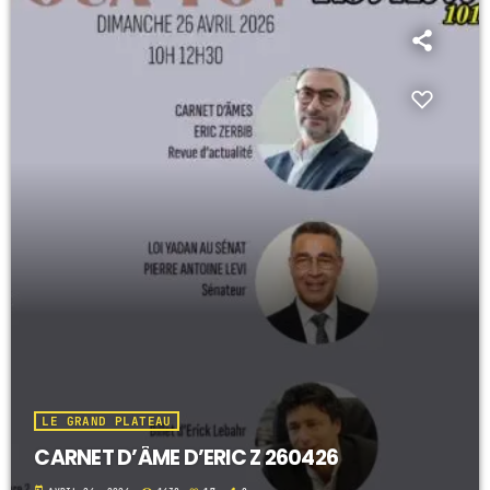
LE GRAND PLATEAU
CARNET D’ÂME D’ERIC Z 260426
today