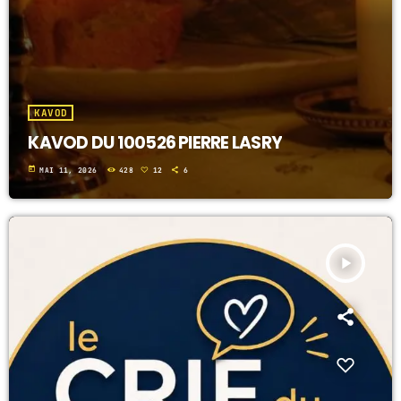
KAVOD
KAVOD DU 100526 PIERRE LASRY
today
MAI 11, 2026
428
12
6
play_arrow