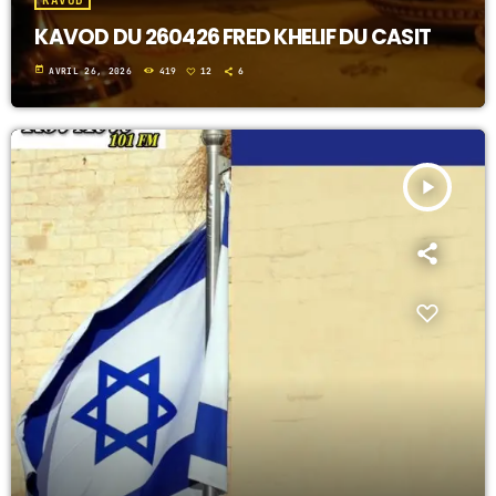
KAVOD
KAVOD DU 260426 FRED KHELIF DU CASIT
today
AVRIL 26, 2026
419
12
6
play_arrow