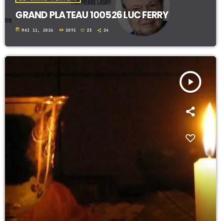
GRAND PLATEAU 100526 LUC FERRY
today
MAI 11, 2026
2091
23
24
play_arrow