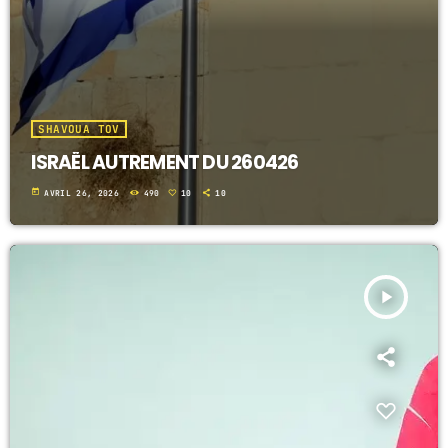
SHAVOUA TOV
ISRAËL AUTREMENT DU 260426
today
AVRIL 26, 2026
490
10
10
play_arrow