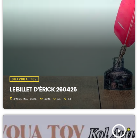
SHAVOUA TOV
LE BILLET D’ÉRICK 260426
today
AVRIL 26, 2026
3721
64
13
play_arrow