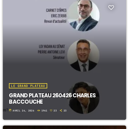
LE GRAND PLATEAU
GRAND PLATEAU 260426 CHARLES
BACCOUCHE
today
AVRIL 26, 2026
1961
23
23