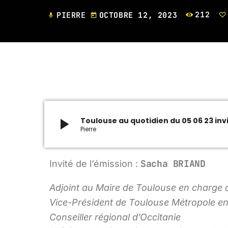
PIERRE
OCTOBRE 12, 2023
212
mic
today
play_arrow
Toulouse au quotidien du 05 06 23 inv
Pierre
Sacha BRIAND
Invité de l’émission :
Adjoint au Maire de Toulouse en charge d
Vice-Président de Toulouse Métropole e
Conseiller régional d’Occitanie