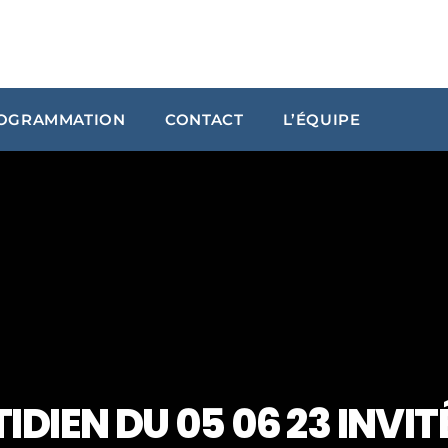
OGRAMMATION
CONTACT
L’ÉQUIPE
ARCHIVES
janvier 2024
octobre 2023
septembre 2023
juillet 2023
juin 2023
DIEN DU 05 06 23 INVI
UPCOMING SHOWS