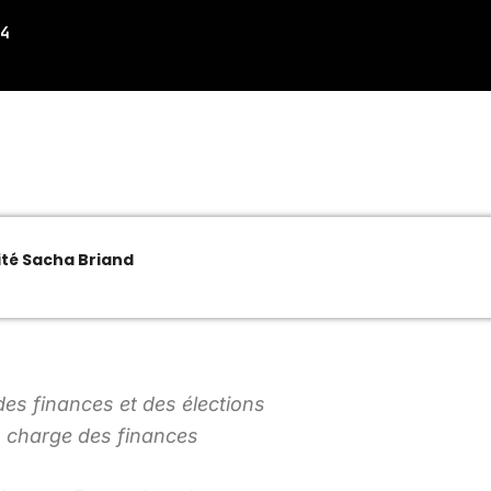
4
MUSIQUE CHABBATIQUE
17:00 - 19:00
MUSIQUE CHABBATIQUE
07:00 - 08:00
ité Sacha Briand
MUSIQUE CHABBATIQUE
09:00 - 12:00
es finances et des élections
n charge des finances