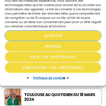
Pour offrir les meilleures expériences, nous utilisons des
CHRONIQUE BIEN ÊTRE
technologies telles que les cookies pour stocker et/ou accéder aux
RÉÉCOUTEZ TOUTES LES ÉMISSIONS DE
informations des appareils. Le fait de consentir à ces technologies
17:05 - 18:00
TOULOUSE AU QUOTIDIEN:....
nous permettra de traiter des données telles que le comportement
de navigation ou les ID uniques sur ce site. Le fait de ne pas
consentir ou de retirer son consentement peut avoir un effet négatif
L’INFORMATION EN DIRECT
sur certaines caractéristiques et fonctions.
18:00 - 20:00
TOULOUSE AU QUOTIDIEN DU 13 05 24
ACCEPTER
REFUSER
TOULOUSE AU QUOTIDIEN REPLAY DU 05
VOIR LES PRÉFÉRENCES
02 24 « TISSEO RECRUTE »
ENREGISTRER LES PRÉFÉRENCES
TOULOUSE AU QUOTIDIEN DU 25 MARS
2024
Politique de cookies
TOULOUSE AU QUOTIDIEN DU 18 MARS
2024