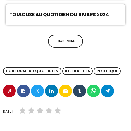
TOULOUSE AU QUOTIDIEN DU 11 MARS 2024
LOAD MORE
TOULOUSE AU QUOTIDIEN
ACTUALITÉS
POLITIQUE
email
RATE IT