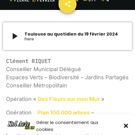
mic
today
share
email
4
ARCHIVES
janvier 2024
play_arrow
Toulouse au quotidien du 19 février 2024
Pierre
octobre 2023
septembre 2023
Clément RIQUET
juillet 2023
Conseiller Municipal Délégué
Espaces Verts – Biodiversité – Jardins Partagés
juin 2023
Conseiller Métropolitain
Opération «
Des Fleurs sur mon Mur
»
UPCOMING SHOWS
Opération
Plan 100 000 arbres
–
VOYAGE AU COEUR DE L’UNIVERS
16:00 - 16:30
Gérer le consentement aux
cookies