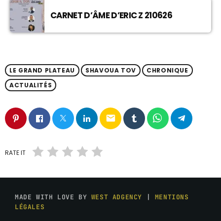
CARNET D’ÂME D’ERIC Z 210626
LE GRAND PLATEAU
SHAVOUA TOV
CHRONIQUE
ACTUALITÉS
email
RATE IT
MADE WITH LOVE BY
WEST ADGENCY
|
MENTIONS
LÉGALES