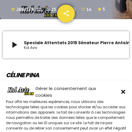
JANVIER 12, 2025
1331
16
5
today
share
email
ARCHIVES
16
janvier 2024
play_arrow
Speciale Attentats 2015 Sénateur 
octobre 2023
Kol Aviv
septembre 2023
juillet 2023
CÉLINE PINA
juin 2023
Chroniqueuse, éssayiste, femme politique.
Gérer le consentement aux
cookies
UPCOMING SHOWS
Autrice pour
causeur
Pour offrir les meilleures expériences, nous utilisons des
technologies telles que les cookies pour stocker et/ou accéder aux
REDIFFUSION DU DIMANCHE SHAVOUA
informations des appareils. Le fait de consentir à ces technologies
LES AUTRES RUBRIQUES DE SHAVOUA TOV
TOV / ISRAËL LE MAG / DANS L’OEIL DE
nous permettra de traiter des données telles que le comportement
L’ACTU
de navigation ou les ID uniques sur ce site. Le fait de ne pas
10:00 - 11:00
consentir ou de retirer son consentement peut avoir un effet négatif