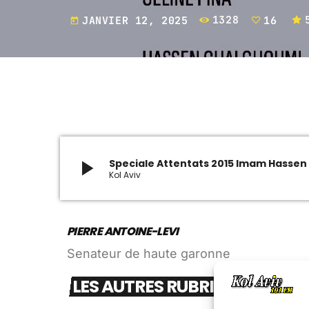
JANVIER 12, 2025
1328
16
today
play_arrow
Speciale Attentats 2015 Imam Hasse
Kol Aviv
PIERRE ANTOINE-LEVI
Senateur de haute garonne
LES AUTRES RUBRIQUES DE S