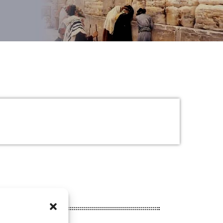
» / DANS L’OEIL DE L’ACTU …. _L’ACTUALITÉ