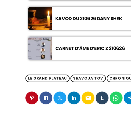
KAVOD DU 210626 DANY SHEK
CARNET D’ÂME D’ERIC Z 210626
LE GRAND PLATEAU
SHAVOUA TOV
CHRONIQ
email