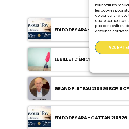
Pour offrir les meil
les cookies pour st
de consentir à ces 
que le comportement
pas consentir ou de
EDITO DE SARAH CATTAN 050726
certaines caractéri
ACCEPTE
LE BILLET D’ÉRICK 050726
GRAND PLATEAU 210626 BORIS C
EDITO DE SARAH CATTAN 210626