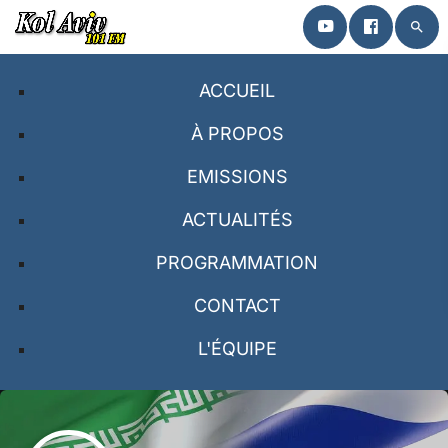
search
close
ACCUEIL
ACCUEIL
À PROPOS
EMISSIONS
À PROPOS
ACTUALITÉS
EMISSIONS
PROGRAMMATION
PROGRAMMATION
CONTACT
CONTACT
L'ÉQUIPE
L’ÉQUIPE