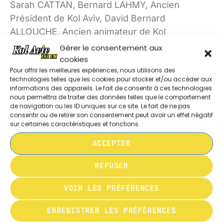
Sarah CATTAN, Bernard LAHMY, Ancien
L’INFORMATION EN DIRECT
Président de Kol Aviv, David Bernard
18:00 - 20:00
ALLOUCHE, Ancien animateur de Kol
Aviv, Nathan LEVY, et tous les chroniqueurs
Gérer le consentement aux
MUSIQUE
cookies
20:00 - 23:59
Pour offrir les meilleures expériences, nous utilisons des
EDITO DE SARAH CATTAN 050726
technologies telles que les cookies pour stocker et/ou accéder aux
informations des appareils. Le fait de consentir à ces technologies
nous permettra de traiter des données telles que le comportement
de navigation ou les ID uniques sur ce site. Le fait de ne pas
consentir ou de retirer son consentement peut avoir un effet négatif
LE BILLET D’ÉRICK 050726
sur certaines caractéristiques et fonctions.
ACCEPTER
GRAND PLATEAU 210626 BORIS
REFUSER
CYRULNIK
VOIR LES PRÉFÉRENCES
EDITO DE SARAH CATTAN 210626
ENREGISTRER LES PRÉFÉRENCES