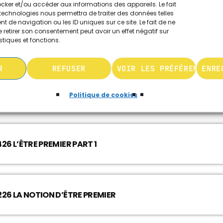
ocker et/ou accéder aux informations des appareils. Le fait
technologies nous permettra de traiter des données telles
 de navigation ou les ID uniques sur ce site. Le fait de ne
 retirer son consentement peut avoir un effet négatif sur
stiques et fonctions.
PHILOSOPHER MAIS PAS TROP 150426 L’ÊTRE PREMIER PART 3
R
REFUSER
VOIR LES PRÉFÉRENCES
ENRE
PHILOSOPHER MAIS PAS TROP 150426 L’ÊTRE PREMIER PART 2
Politique de cookies
PHILOSOPHER MAIS PAS TROP 150426 L’ÊTRE PREMIER PART 1
26 LA NOTION D’ÊTRE PREMIER