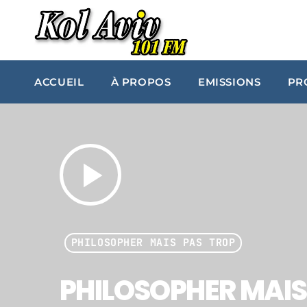
ACCUEIL
À PROPOS
EMISSIONS
PR
play_arrow
PHILOSOPHER MAIS PAS TROP
PHILOSOPHER MAIS 