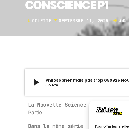
CONSCIENCE P1
COLETTE
SEPTEMBRE 11, 2025
38
mic
today
play_arrow
Philosopher mais pas trop 090925 Nou
Colette
La Nouvelle Science de la Consci
Partie 1
Dans la même série
Pour offrir les meil