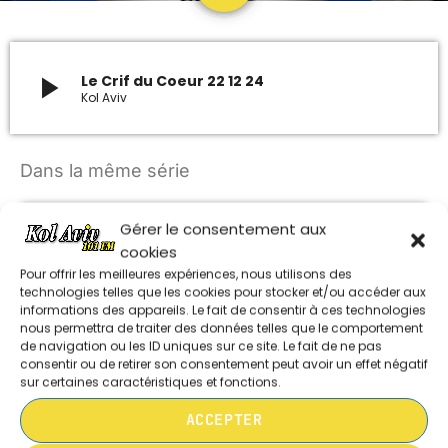
ARCHIVES
play_arrow
Le Crif du Coeur 22 12 24
Kol Aviv
janvier 2024
octobre 2023
Dans la même série
septembre 2023
Gérer le consentement aux
juillet 2023
LE CRIF DU COEUR 280626
cookies
juin 2023
Pour offrir les meilleures expériences, nous utilisons des
technologies telles que les cookies pour stocker et/ou accéder aux
informations des appareils. Le fait de consentir à ces technologies
LE CRIF DU COEUR 310526
nous permettra de traiter des données telles que le comportement
UPCOMING SHOWS
de navigation ou les ID uniques sur ce site. Le fait de ne pas
consentir ou de retirer son consentement peut avoir un effet négatif
MUSIQUE CHABBATIQUE
sur certaines caractéristiques et fonctions.
07:00 - 08:00
LE CRIF DU COEUR 170526
ACCEPTER