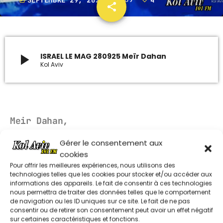
today
share
email
4
ARCHIVES
janvier 2024
play_arrow
ISRAEL LE MAG 280925 Meïr Dahan
Kol Aviv
octobre 2023
septembre 2023
juillet 2023
Meir Dahan,
juin 2023
Gérer le consentement aux
colonel de réserve de Tsahal
cookies
UPCOMING SHOWS
Pour offrir les meilleures expériences, nous utilisons des
technologies telles que les cookies pour stocker et/ou accéder aux
informations des appareils. Le fait de consentir à ces technologies
les émissions les plus récentes
MUSIQUE CHABBATIQUE
nous permettra de traiter des données telles que le comportement
07:00 - 08:00
de navigation ou les ID uniques sur ce site. Le fait de ne pas
consentir ou de retirer son consentement peut avoir un effet négatif
ISRAEL LE MAG 280626 Y KELLER
sur certaines caractéristiques et fonctions.