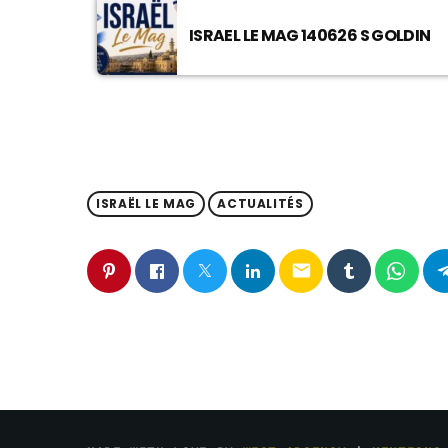
ISRAEL LE MAG 140626 S GOLDIN
ISRAËL LE MAG
ACTUALITÉS
email