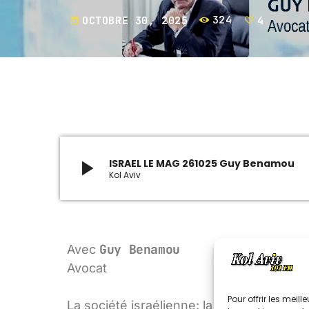
OCTOBRE 30, 2025
324
4
today
play_arrow
ISRAEL LE MAG 261025 Guy Benamou
Kol Aviv
Guy Benamou
Avec
Avocat
Pour offrir les meil
La société israélienne: la résilience est -