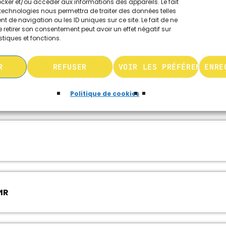
ocker et/ou accéder aux informations des appareils. Le fait
technologies nous permettra de traiter des données telles
 de navigation ou les ID uniques sur ce site. Le fait de ne
 retirer son consentement peut avoir un effet négatif sur
stiques et fonctions.
R
REFUSER
VOIR LES PRÉFÉRENCES
ENRE
Politique de cookies
IR