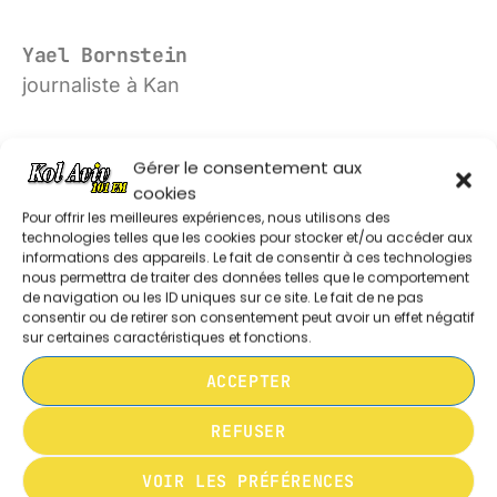
MATINÉE CHABBATIQUE
10:30 - 11:00
Yael Bornstein
journaliste à Kan
KOL TORAH
11:05 - 11:30
Gérer le consentement aux
cookies
Pour offrir les meilleures expériences, nous utilisons des
les émissions les plus récentes
technologies telles que les cookies pour stocker et/ou accéder aux
informations des appareils. Le fait de consentir à ces technologies
nous permettra de traiter des données telles que le comportement
de navigation ou les ID uniques sur ce site. Le fait de ne pas
ISRAEL LE MAG 280626 Y KELLER
consentir ou de retirer son consentement peut avoir un effet négatif
sur certaines caractéristiques et fonctions.
ACCEPTER
ISRAEL LE MAG 280626 Y LANCRY
REFUSER
VOIR LES PRÉFÉRENCES