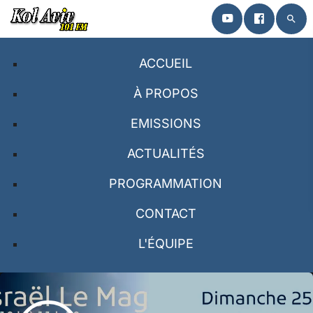
search
close
ACCUEIL
ACCUEIL
À PROPOS
EMISSIONS
À PROPOS
ACTUALITÉS
EMISSIONS
PROGRAMMATION
PROGRAMMATION
CONTACT
CONTACT
L'ÉQUIPE
L’ÉQUIPE