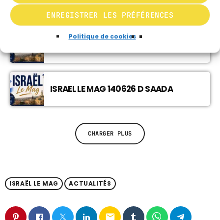
ISRAEL LE MAG 280626 D EVEN SAPIR
ENREGISTRER LES PRÉFÉRENCES
Politique de cookies
ISRAEL LE MAG 140626 S GOLDIN
ISRAEL LE MAG 140626 D SAADA
CHARGER PLUS
ISRAËL LE MAG
ACTUALITÉS
email