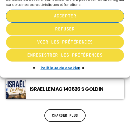
sur certaines caractéristiques et fonctions.
MUSIQUE CHABBATIQUE
ISRAEL LE MAG 280626 Y KELLER
09:00 - 12:00
ACCEPTER
REFUSER
MUSIQUE CHABBATIQUE
ISRAEL LE MAG 280626 Y LANCRY
12:00 - 14:00
VOIR LES PRÉFÉRENCES
ENREGISTRER LES PRÉFÉRENCES
ISRAEL LE MAG 280626 D EVEN SAPIR
Politique de cookies
ISRAEL LE MAG 140626 S GOLDIN
CHARGER PLUS