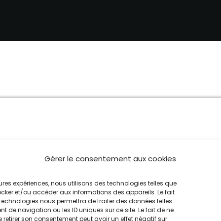
MUSIQUE
11:30 - 12:00
L’INFORMATION EN DIRECT
12:00 - 14:00
VOYAGE AU COEUR DE L’UNIVERS
16:00 - 16:30
Gérer le consentement aux cookies
leures expériences, nous utilisons des technologies telles que
ocker et/ou accéder aux informations des appareils. Le fait
technologies nous permettra de traiter des données telles
 de navigation ou les ID uniques sur ce site. Le fait de ne
 retirer son consentement peut avoir un effet négatif sur