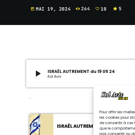
MAI 19, 2024
264
10
5
today
play_arrow
ISRAËL AUTREMENT du 19 05 24
Kol Aviv
.
Pour offrir les meil
les cookies pour st
de consentir à ces 
ISRAËL AUTREMENT DU 070626
que le comportement
pas consentir ou de