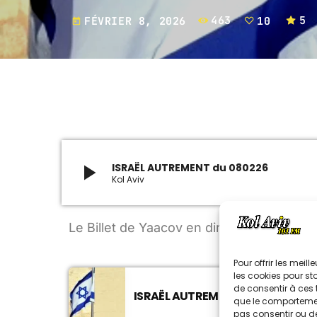
FÉVRIER 8, 2026
463
10
5
today
play_arrow
ISRAËL AUTREMENT du 080226
Kol Aviv
Le Billet de Yaacov en direct de Jérusal
Pour offrir les meil
les cookies pour st
de consentir à ces 
ISRAËL AUTREMENT DU 070626
que le comportement
pas consentir ou de