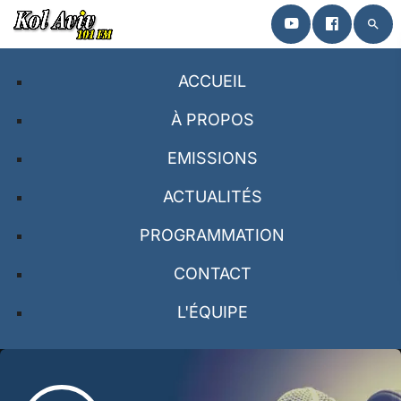
search
close
ACCUEIL
ACCUEIL
À PROPOS
EMISSIONS
À PROPOS
ACTUALITÉS
EMISSIONS
PROGRAMMATION
PROGRAMMATION
CONTACT
CONTACT
L'ÉQUIPE
L’ÉQUIPE