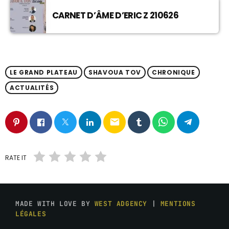
CARNET D’ÂME D’ERIC Z 210626
LE GRAND PLATEAU
SHAVOUA TOV
CHRONIQUE
ACTUALITÉS
email
RATE IT
MADE WITH LOVE BY
WEST ADGENCY
|
MENTIONS
LÉGALES