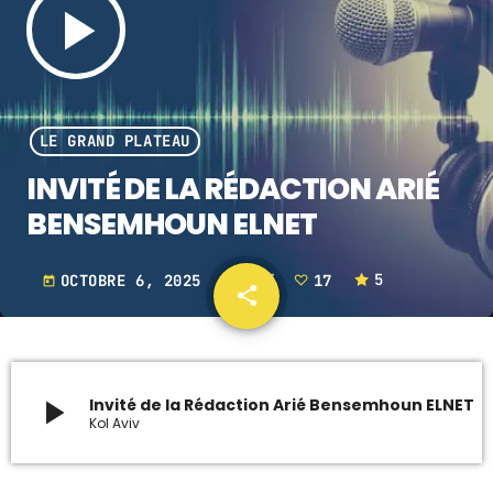
play_arrow
ARCHIVES
janvier 2024
LE GRAND PLATEAU
octobre 2023
INVITÉ DE LA RÉDACTION ARIÉ
septembre 2023
BENSEMHOUN ELNET
juillet 2023
OCTOBRE 6, 2025
1583
17
5
today
share
email
juin 2023
17
UPCOMING SHOWS
play_arrow
Invité de la Rédaction Arié Bensemhoun ELNET
L’INFORMATION EN DIRECT
Kol Aviv
12:00 - 14:00