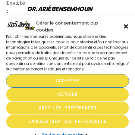
Invité
MUSIQUE JAZZ / LATINO
DR. ARIÉ BENSEMHOUN
:
14:00 - 15:00
Gérer le consentement aux
Président Exécutif
d’ELNET
France
cookies
REDIFFUSION DU DIMANCHE SHAVOUA
Ancien président de la communauté
Pour offrir les meilleures expériences, nous utilisons des
TOV / ISRAËL LE MAG / DANS L’OEIL DE
technologies telles que les cookies pour stocker et/ou accéder aux
L’ACTU
de Toulouse
15:00 - 16:00
informations des appareils. Le fait de consentir à ces technologies
nous permettra de traiter des données telles que le comportement
de navigation ou les ID uniques sur ce site. Le fait de ne pas
consentir ou de retirer son consentement peut avoir un effet négatif
sur certaines caractéristiques et fonctions.
ACCEPTER
REFUSER
VOIR LES PRÉFÉRENCES
LES AUTRES RUBRIQUES DE SHAVOUA TOV
ENREGISTRER LES PRÉFÉRENCES
Politique de cookies