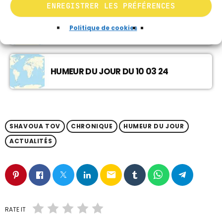
ENREGISTRER LES PRÉFÉRENCES
MUSIQUE CHABBATIQUE
09:00 - 12:00
HUMEUR DU JOUR DU 24 03 24
Politique de cookies
MUSIQUE CHABBATIQUE
12:00 - 14:00
HUMEUR DU JOUR DU 10 03 24
SHAVOUA TOV
CHRONIQUE
HUMEUR DU JOUR
ACTUALITÉS
email
RATE IT