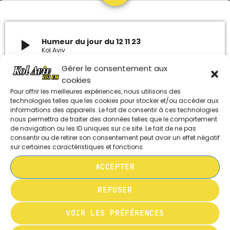
ARCHIVES
play_arrow
Humeur du jour du 12 11 23
Kol Aviv
janvier 2024
Gérer le consentement aux
octobre 2023
cookies
.
Pour offrir les meilleures expériences, nous utilisons des
septembre 2023
technologies telles que les cookies pour stocker et/ou accéder aux
informations des appareils. Le fait de consentir à ces technologies
juillet 2023
nous permettra de traiter des données telles que le comportement
HUMEUR DU JOUR DU 19 05 24
de navigation ou les ID uniques sur ce site. Le fait de ne pas
juin 2023
consentir ou de retirer son consentement peut avoir un effet négatif
sur certaines caractéristiques et fonctions.
ACCEPTER
HUMEUR DU JOUR DU 05 05 24
UPCOMING SHOWS
REFUSER
MUSIQUE CHABBATIQUE
07:00 - 08:00
HUMEUR DU JOUR DU 21 04 24
VOIR LES PRÉFÉRENCES