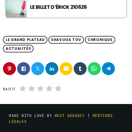
LE BILLET D’ÉRICK 210626
LE GRAND PLATEAU
SHAVOUA TOV
CHRONIQUE
ACTUALITÉS
email
RATE IT
MADE WITH LOVE BY
WEST ADGENCY
|
MENTIONS
LÉGALES