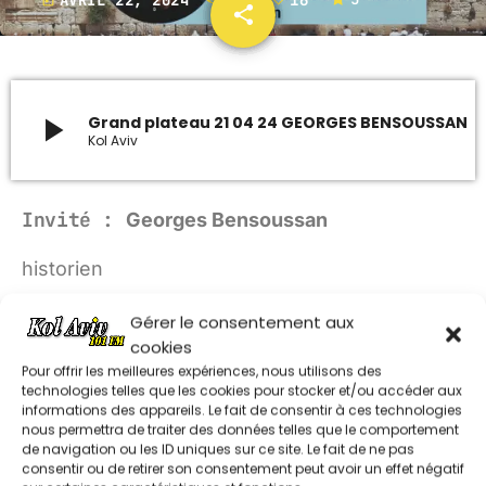
today
share
email
16
ARCHIVES
janvier 2024
play_arrow
Grand plateau 21 04 24 GEORGES BENSOUSSAN
Kol Aviv
octobre 2023
septembre 2023
Invité :
Georges Bensoussan
juillet 2023
historien
juin 2023
LES AUTRES RUBRIQUES DE SHAVOUA TOV
Gérer le consentement aux
cookies
UPCOMING SHOWS
Pour offrir les meilleures expériences, nous utilisons des
technologies telles que les cookies pour stocker et/ou accéder aux
MUSIQUE CHABBATIQUE
informations des appareils. Le fait de consentir à ces technologies
EDITO DE SARAH CATTAN 050726
nous permettra de traiter des données telles que le comportement
07:00 - 08:00
de navigation ou les ID uniques sur ce site. Le fait de ne pas
consentir ou de retirer son consentement peut avoir un effet négatif