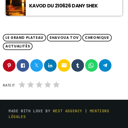
KAVOD DU 210626 DANY SHEK
LE GRAND PLATEAU
SHAVOUA TOV
CHRONIQUE
ACTUALITÉS
email
RATE IT
MADE WITH LOVE BY
WEST ADGENCY
|
MENTIONS
LÉGALES