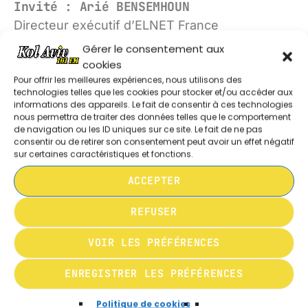
Invité : Arié BENSEMHOUN
SAVEUR TRADITION ETC ..
Directeur exécutif d’ELNET France
10:00 - 10:30
Gérer le consentement aux
Ancien Président de la communauté juive de
cookies
MATINÉE CHABBATIQUE
Toulouse
Pour offrir les meilleures expériences, nous utilisons des
10:30 - 11:00
technologies telles que les cookies pour stocker et/ou accéder aux
informations des appareils. Le fait de consentir à ces technologies
nous permettra de traiter des données telles que le comportement
de navigation ou les ID uniques sur ce site. Le fait de ne pas
consentir ou de retirer son consentement peut avoir un effet négatif
sur certaines caractéristiques et fonctions.
ACCEPTER
REFUSER
VOIR LES PRÉFÉRENCES
ENREGISTRER LES PRÉFÉRENCES
Politique de cookies