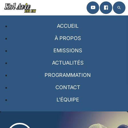
search
close
ACCUEIL
ACCUEIL
À PROPOS
EMISSIONS
À PROPOS
ACTUALITÉS
EMISSIONS
PROGRAMMATION
PROGRAMMATION
CONTACT
CONTACT
L'ÉQUIPE
L’ÉQUIPE