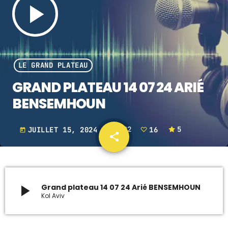
play_arrow
ARCHIVES
janvier 2024
LE GRAND PLATEAU
octobre 2023
GRAND PLATEAU 14 07 24 ARIÉ
septembre 2023
BENSEMHOUN
juillet 2023
JUILLET 15, 2024
1002
16
5
today
share
email
juin 2023
16
UPCOMING SHOWS
play_arrow
Grand plateau 14 07 24 Arié BENSEMHOUN
MUSIQUE
Kol Aviv
00:00 - 03:00