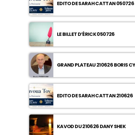
EDITO DE SARAH CATTAN 050726
LE BILLET D’ÉRICK 050726
GRAND PLATEAU 210626 BORIS C
EDITO DE SARAH CATTAN 210626
KAVOD DU 210626 DANY SHEK