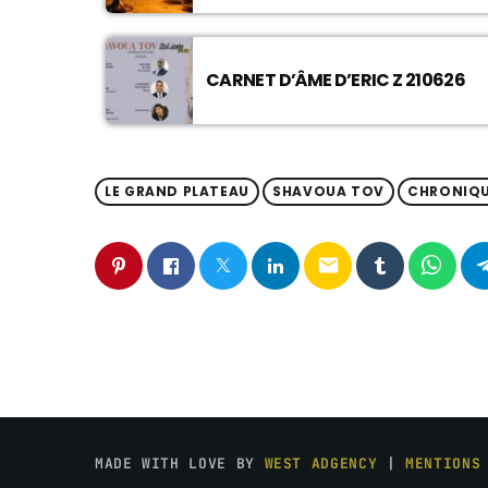
CARNET D’ÂME D’ERIC Z 210626
LE GRAND PLATEAU
SHAVOUA TOV
CHRONIQ
email
MADE WITH LOVE BY
WEST ADGENCY
|
MENTIONS