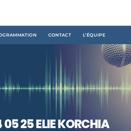
OGRAMMATION
CONTACT
L’ÉQUIPE
ARCHIVES
janvier 2024
octobre 2023
septembre 2023
juillet 2023
juin 2023
05 25 ELIE KORCHIA
UPCOMING SHOWS