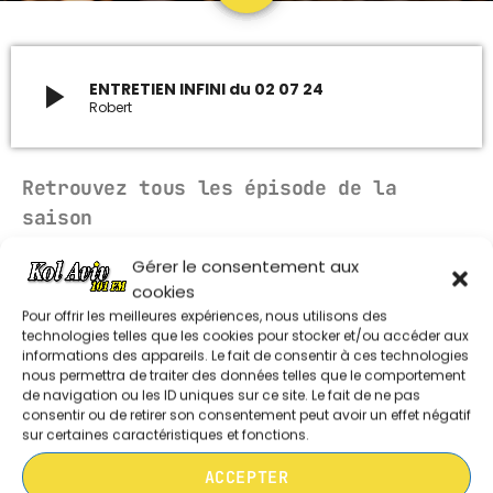
ARCHIVES
play_arrow
ENTRETIEN INFINI du 02 07 24
Robert
janvier 2024
octobre 2023
Retrouvez tous les épisode de la
septembre 2023
saison
juillet 2023
Gérer le consentement aux
ENTRETIEN INFINI DU 160626
cookies
juin 2023
Pour offrir les meilleures expériences, nous utilisons des
technologies telles que les cookies pour stocker et/ou accéder aux
informations des appareils. Le fait de consentir à ces technologies
UPCOMING SHOWS
nous permettra de traiter des données telles que le comportement
ENTRETIEN INFINI DU 020626
de navigation ou les ID uniques sur ce site. Le fait de ne pas
L’INFORMATION EN DIRECT
consentir ou de retirer son consentement peut avoir un effet négatif
sur certaines caractéristiques et fonctions.
13:00 - 14:00
ACCEPTER
ENTRETIEN INFINI DU 190526