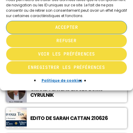
SHAVOUA TOV (CHRONIQUES) / ISRAËL LE
de navigation ou les ID uniques sur ce site. Le fait de ne pas
LES AUTRES RUBRIQUES DE SHAVOUA TOV
MAG (EN VIDEO) …. _L’ACTUALITÉ EN
consentir ou de retirer son consentement peut avoir un effet négatif
DIRECT
sur certaines caractéristiques et fonctions.
09:30 - 10:30
ACCEPTER
SHAVOUA TOV (CHRONIQUES) / ISRAËL LE
MAG (EN VIDEO) …. _L’ACTUALITÉ EN
EDITO DE SARAH CATTAN 050726
REFUSER
DIRECT
10:30 - 11:30
VOIR LES PRÉFÉRENCES
LE BILLET D’ÉRICK 050726
ENREGISTRER LES PRÉFÉRENCES
Politique de cookies
GRAND PLATEAU 210626 BORIS
CYRULNIK
EDITO DE SARAH CATTAN 210626