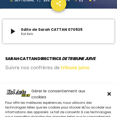
today
share
email
21
ARCHIVES
janvier 2024
play_arrow
Edito de Sarah CATTAN 070925
Kol Aviv
octobre 2023
septembre 2023
SARAH CATTAN DIRECTRICE
DE TRIBUNE JUIVE
juillet 2023
Suivre nos confrères de
tribune juive
juin 2023
UPCOMING SHOWS
Gérer le consentement aux
cookies
COLETTE EN ROUE LIBRE
Pour offrir les meilleures expériences, nous utilisons des
09:00 - 09:30
technologies telles que les cookies pour stocker et/ou accéder aux
informations des appareils. Le fait de consentir à ces technologies
nous permettra de traiter des données telles que le comportement