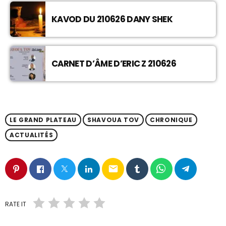
KAVOD DU 210626 DANY SHEK
CARNET D’ÂME D’ERIC Z 210626
LE GRAND PLATEAU
SHAVOUA TOV
CHRONIQUE
ACTUALITÉS
email
RATE IT