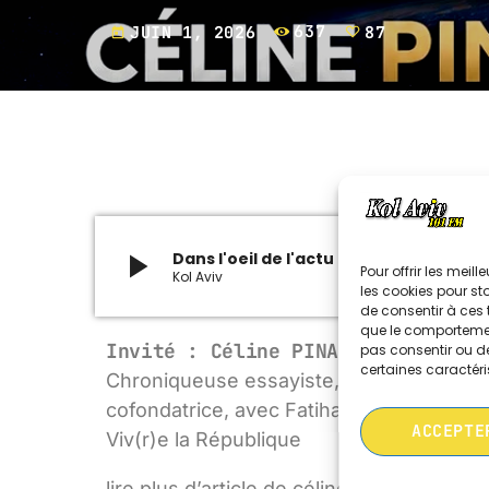
JUIN 1, 2026
637
87
today
play_arrow
Dans l'oeil de l'actu 310526 Celine PIN
Pour offrir les meil
Kol Aviv
les cookies pour st
de consentir à ces 
que le comportement
Invité :
Céline PINA
pas consentir ou de
certaines caractéri
Chroniqueuse essayiste,
cofondatrice, avec Fatiha Boudjahlat, d
ACCEPTE
Viv(r)e la République
lire plus d’article de céline Pina sur
Caus