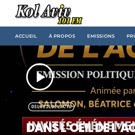
ACCUEIL
À PROPOS
EMISSIONS
PR
play_arrow
DSLOEILDELACTU
DANS L’OEIL DE L’A