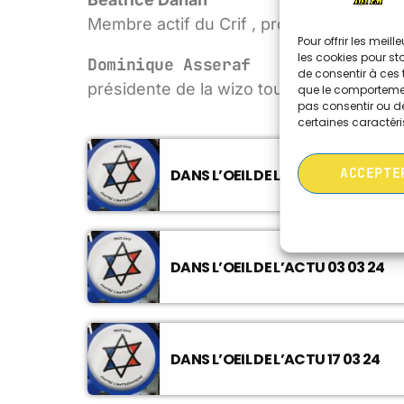
Membre actif du Crif , proche d’oser Ca
Pour offrir les meil
les cookies pour st
Dominique Asseraf
de consentir à ces 
présidente de la wizo toulouse
que le comportement
pas consentir ou de
certaines caractéri
ACCEPTE
DANS L’OEIL DE L’ACTU 18 02 24
DANS L’OEIL DE L’ACTU 03 03 24
DANS L’OEIL DE L’ACTU 17 03 24