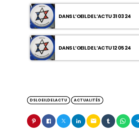
DANS L’OEIL DE L’ACTU 31 03 24
DANS L’OEIL DE L’ACTU 12 05 24
DSLOEILDELACTU
ACTUALITÉS
email