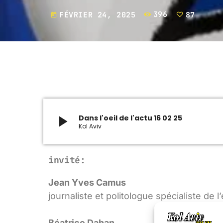
FÉVRIER 24, 2025
396
87
today
play_arrow
Dans l'oeil de l'actu 16 02 25
Kol Aviv
invité:
Jean Yves Camus
journaliste et politologue spécialiste de 
Béatrice Dahan