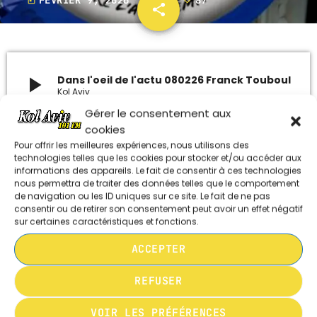
today
share
email
87
ARCHIVES
janvier 2024
play_arrow
Dans l'oeil de l'actu 080226 Franck Touboul
Kol Aviv
octobre 2023
Gérer le consentement aux
cookies
septembre 2023
Spéciales éléctions: un Entretien avec
Pour offrir les meilleures expériences, nous utilisons des
technologies telles que les cookies pour stocker et/ou accéder aux
Franck Touboul,
juillet 2023
informations des appareils. Le fait de consentir à ces technologies
nous permettra de traiter des données telles que le comportement
juin 2023
président du CRIF toulouse, Occitanie
de navigation ou les ID uniques sur ce site. Le fait de ne pas
consentir ou de retirer son consentement peut avoir un effet négatif
sur certaines caractéristiques et fonctions.
Lireles Editos de nos responsables
UPCOMING SHOWS
ACCEPTER
communautaires sur le site du
C.R.I.F
MUSIQUE CHABBATIQUE
occitanie
REFUSER
07:00 - 08:00
VOIR LES PRÉFÉRENCES