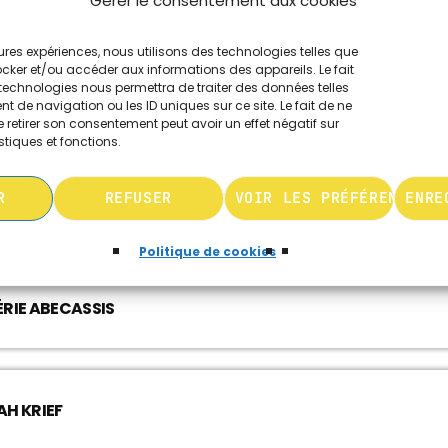
Gérer le consentement aux cookies
e contre le racisme,
leures expériences, nous utilisons des technologies telles que
ocker et/ou accéder aux informations des appareils. Le fait
technologies nous permettra de traiter des données telles
 de navigation ou les ID uniques sur ce site. Le fait de ne
ILCRAH
 retirer son consentement peut avoir un effet négatif sur
stiques et fonctions.
R
REFUSER
VOIR LES PRÉFÉRENCES
ENRE
RONIQUE BARSONY UN RÉSISTANT JUIF À TOULOUSE PART 4
Politique de cookies
ÉRIE ABECASSIS
AH KRIEF