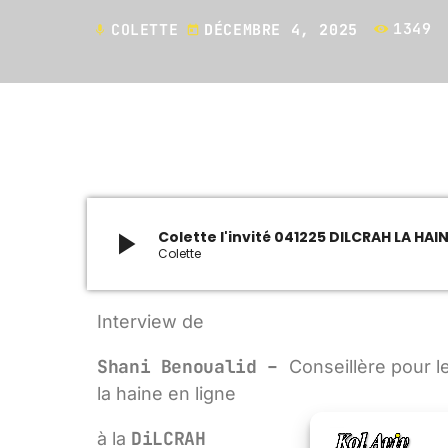
COLETTE
DÉCEMBRE 4, 2025
1349
mic
today
play_arrow
Colette l'invité 041225 DILCRAH LA HAI
Colette
Interview de
Shani Benoualid –
Conseillère pour l
la haine en ligne
DiLCRAH
à la