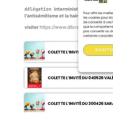
délégation
interministérielle à la lutt
Pour offrir les meil
l’antisémitisme et la haine anti-LGBT
les cookies pour st
de consentir à ces 
que le comportement
visiter
https://www.dilcrah.gouv.fr/ sur
D
pas consentir ou de
certaines caractéri
ACCEPTE
COLETTE L’INVITÉ DU 070526 VÉ
COLETTE L’INVITÉ DU 040526 VAL
COLETTE L’INVITÉ DU 300426 SAR