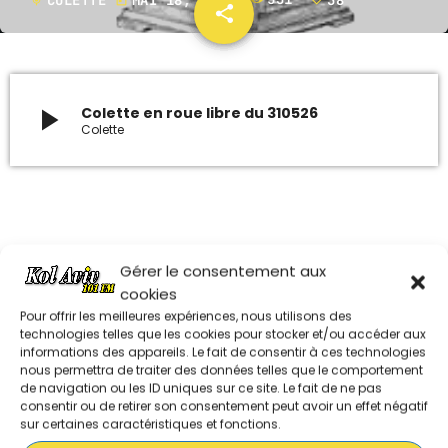
mic
today
share
email
38
ARCHIVES
janvier 2024
play_arrow
Colette en roue libre du 310526
Colette
octobre 2023
septembre 2023
juillet 2023
Dans la mu00eame su00e9rie
juin 2023
Gérer le consentement aux
cookies
Pour offrir les meilleures expériences, nous utilisons des
COLETTE EN ROUE LIBRE DU 280626
UPCOMING SHOWS
technologies telles que les cookies pour stocker et/ou accéder aux
informations des appareils. Le fait de consentir à ces technologies
nous permettra de traiter des données telles que le comportement
REDIFFUSION DU DIMANCHE SHAVOUA
de navigation ou les ID uniques sur ce site. Le fait de ne pas
TOV / ISRAËL LE MAG / DANS L’OEIL DE
consentir ou de retirer son consentement peut avoir un effet négatif
COLETTE EN ROUE LIBRE DU 210626
L’ACTU
10:05 - 11:00
sur certaines caractéristiques et fonctions.