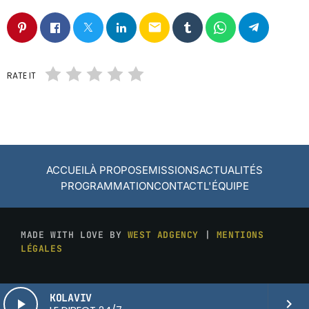
email
RATE IT
ACCUEIL
À PROPOS
EMISSIONS
ACTUALITÉS
PROGRAMMATION
CONTACT
L'ÉQUIPE
MADE WITH LOVE BY
WEST ADGENCY
|
MENTIONS
LÉGALES
KOLAVIV
play_arrow
keyboard_arrow_right