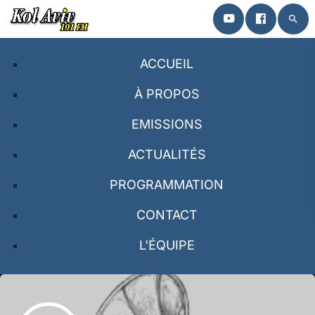
search
close
ACCUEIL
ACCUEIL
À PROPOS
EMISSIONS
À PROPOS
ACTUALITÉS
EMISSIONS
PROGRAMMATION
PROGRAMMATION
CONTACT
CONTACT
L'ÉQUIPE
L’ÉQUIPE