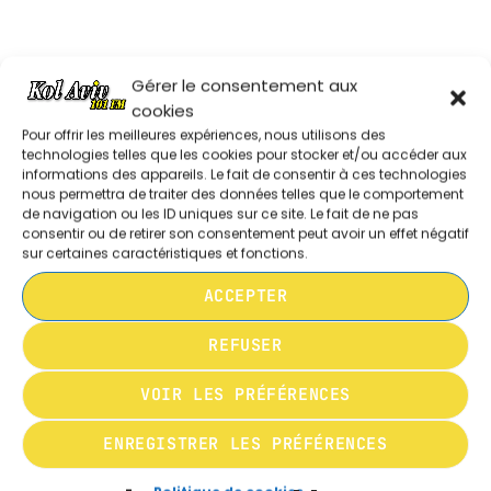
MUSIQUE
00:00 - 03:00
Dans la mu00eame su00e9rie
Gérer le consentement aux
cookies
SAVEUR TRADITION ETC ..
Pour offrir les meilleures expériences, nous utilisons des
COLETTE EN ROUE LIBRE DU 280626
10:00 - 10:30
technologies telles que les cookies pour stocker et/ou accéder aux
informations des appareils. Le fait de consentir à ces technologies
nous permettra de traiter des données telles que le comportement
de navigation ou les ID uniques sur ce site. Le fait de ne pas
consentir ou de retirer son consentement peut avoir un effet négatif
COLETTE EN ROUE LIBRE DU 210626
sur certaines caractéristiques et fonctions.
ACCEPTER
COLETTE EN ROUE LIBRE DU 140626
REFUSER
VOIR LES PRÉFÉRENCES
COLETTE EN ROUE LIBRE DU 070626
ENREGISTRER LES PRÉFÉRENCES