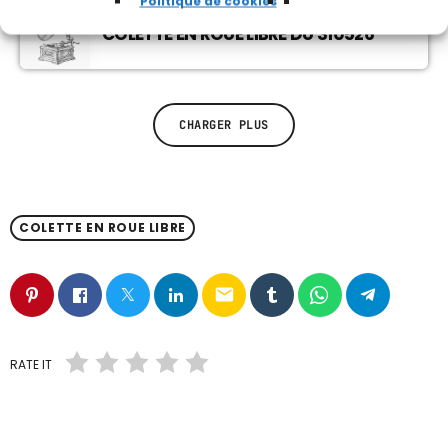
Politique de cookies
COLETTE EN ROUE LIBRE DU 310526
CHARGER PLUS
COLETTE EN ROUE LIBRE
email
RATE IT