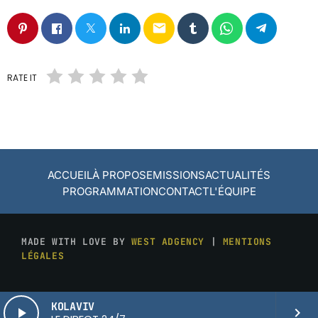
email
RATE IT
ACCUEIL
À PROPOS
EMISSIONS
ACTUALITÉS
PROGRAMMATION
CONTACT
L'ÉQUIPE
MADE WITH LOVE BY
WEST ADGENCY
|
MENTIONS
LÉGALES
KOLAVIV
play_arrow
keyboard_arrow_right