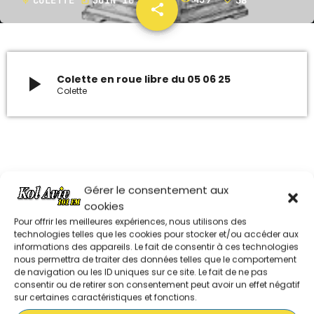
mic
today
share
email
38
ARCHIVES
janvier 2024
play_arrow
Colette en roue libre du 05 06 25
Colette
octobre 2023
septembre 2023
juillet 2023
Dans la même série
juin 2023
Gérer le consentement aux
cookies
Pour offrir les meilleures expériences, nous utilisons des
COLETTE EN ROUE LIBRE DU 210626
UPCOMING SHOWS
technologies telles que les cookies pour stocker et/ou accéder aux
informations des appareils. Le fait de consentir à ces technologies
nous permettra de traiter des données telles que le comportement
MUSIQUE CHABBATIQUE
de navigation ou les ID uniques sur ce site. Le fait de ne pas
17:00 - 19:00
consentir ou de retirer son consentement peut avoir un effet négatif
COLETTE EN ROUE LIBRE DU 140626
sur certaines caractéristiques et fonctions.