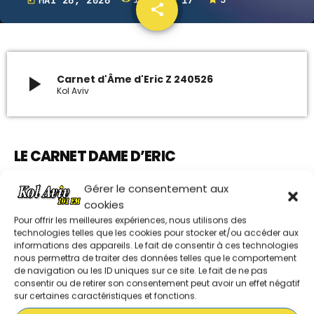
today
share
email
17
ARCHIVES
janvier 2024
play_arrow
Carnet d'Âme d'Eric Z 240526
Kol Aviv
octobre 2023
septembre 2023
LE CARNET DAME D’ERIC
juillet 2023
CHRONIQUE ET ANALYSE GÉOPOLITIQUE
juin 2023
Gérer le consentement aux
cookies
Pour offrir les meilleures expériences, nous utilisons des
LES AUTRES RUBRIQUES DE SHAVOUA TOV
UPCOMING SHOWS
technologies telles que les cookies pour stocker et/ou accéder aux
informations des appareils. Le fait de consentir à ces technologies
nous permettra de traiter des données telles que le comportement
MUSIQUE CHABBATIQUE
de navigation ou les ID uniques sur ce site. Le fait de ne pas
07:00 - 08:00
consentir ou de retirer son consentement peut avoir un effet négatif
EDITO DE SARAH CATTAN 050726
sur certaines caractéristiques et fonctions.