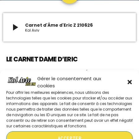
ARCHIVES
play_arrow
Carnet d'Âme d'Eric Z 210626
Kol Aviv
janvier 2024
octobre 2023
LE CARNET DAME D’ERIC
septembre 2023
juillet 2023
CHRONIQUE ET ANALYSE GÉOPOLITIQUE
Gérer le consentement aux
juin 2023
cookies
LES AUTRES RUBRIQUES DE SHAVOUA TOV
Pour offrir les meilleures expériences, nous utilisons des
technologies telles que les cookies pour stocker et/ou accéder aux
UPCOMING SHOWS
informations des appareils. Le fait de consentir à ces technologies
nous permettra de traiter des données telles que le comportement
de navigation ou les ID uniques sur ce site. Le fait de ne pas
REDIFFUSION DU DIMANCHE SHAVOUA
consentir ou de retirer son consentement peut avoir un effet négatif
EDITO DE SARAH CATTAN 050726
TOV / ISRAËL LE MAG / DANS L’OEIL DE
sur certaines caractéristiques et fonctions.
L’ACTU
10:05 - 11:00
ACCEPTER