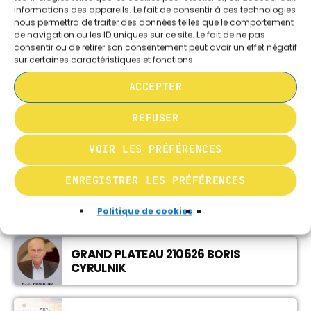
informations des appareils. Le fait de consentir à ces technologies
L’INFORMATION EN DIRECT
nous permettra de traiter des données telles que le comportement
18:00 - 19:30
CHRONIQUE ET ANALYSE GÉOPOLITIQUE
de navigation ou les ID uniques sur ce site. Le fait de ne pas
consentir ou de retirer son consentement peut avoir un effet négatif
sur certaines caractéristiques et fonctions.
LES AUTRES RUBRIQUES DE SHAVOUA TOV
L’INFORMATION EN DIRECT
ACCEPTER
08:00 - 08:30
REFUSER
EDITO DE SARAH CATTAN 050726
VOIR LES PRÉFÉRENCES
ENREGISTRER LES PRÉFÉRENCES
LE BILLET D’ÉRICK 050726
Politique de cookies
GRAND PLATEAU 210626 BORIS
CYRULNIK