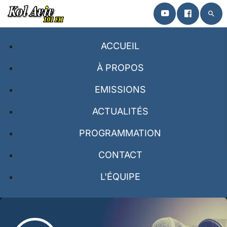
search
close
ACCUEIL
ACCUEIL
À PROPOS
EMISSIONS
À PROPOS
ACTUALITÉS
EMISSIONS
PROGRAMMATION
PROGRAMMATION
CONTACT
CONTACT
L'ÉQUIPE
L’ÉQUIPE