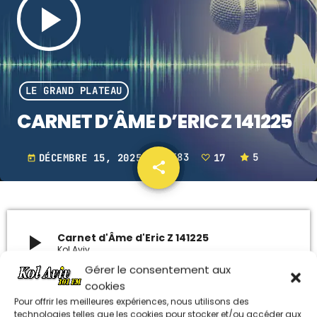
play_arrow
ARCHIVES
janvier 2024
LE GRAND PLATEAU
octobre 2023
CARNET D’ÂME D’ERIC Z 141225
septembre 2023
DÉCEMBRE 15, 2025
1583
17
5
today
juillet 2023
share
email
17
juin 2023
UPCOMING SHOWS
play_arrow
Carnet d'Âme d'Eric Z 141225
Kol Aviv
MUSIQUE
Gérer le consentement aux
15:00 - 18:00
cookies
Pour offrir les meilleures expériences, nous utilisons des
LE CARNET DAME D’ERIC
technologies telles que les cookies pour stocker et/ou accéder aux