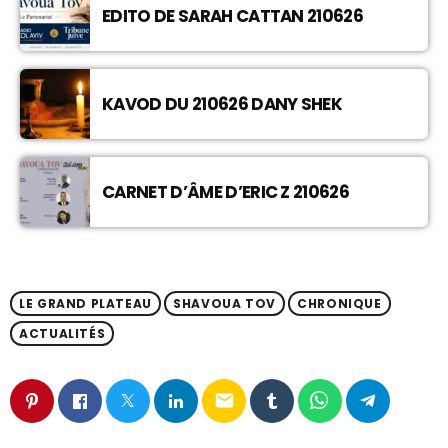
EDITO DE SARAH CATTAN 210626
KAVOD DU 210626 DANY SHEK
CARNET D’ÂME D’ERIC Z 210626
LE GRAND PLATEAU
SHAVOUA TOV
CHRONIQUE
ACTUALITÉS
email