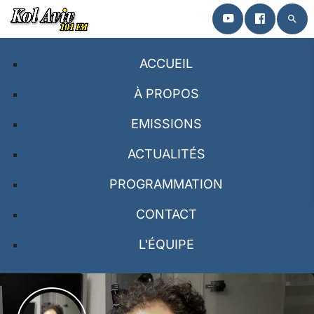
search
close
ACCUEIL
ACCUEIL
À PROPOS
EMISSIONS
À PROPOS
ACTUALITÉS
EMISSIONS
PROGRAMMATION
PROGRAMMATION
CONTACT
CONTACT
L'ÉQUIPE
L’ÉQUIPE