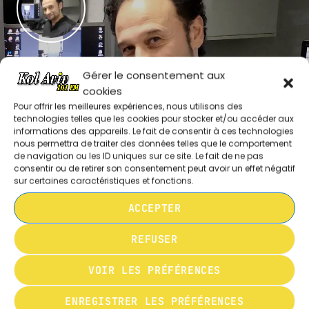
ARCHIVES
Gérer le consentement aux
RESPONSABLE TECHNIQUE
janvier 2024
cookies
LAURENT
octobre 2023
Pour offrir les meilleures expériences, nous utilisons des
technologies telles que les cookies pour stocker et/ou accéder aux
septembre 2023
informations des appareils. Le fait de consentir à ces technologies
nous permettra de traiter des données telles que le comportement
de navigation ou les ID uniques sur ce site. Le fait de ne pas
juillet 2023
consentir ou de retirer son consentement peut avoir un effet négatif
sur certaines caractéristiques et fonctions.
juin 2023
MA CITATION FAVORITE
ACCEPTER
UPCOMING SHOWS
REFUSER
L’INFORMATION EN DIRECT
“… .
VOIR LES PRÉFÉRENCES
18:00 - 20:00
ENREGISTRER LES PRÉFÉRENCES